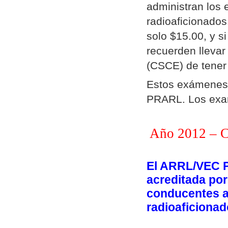
administran los 
radioaficionados
solo $15.00, y s
recuerden llevar 
(CSCE) de tener 
Estos exámenes 
PRARL. Los exam
Año 2012 – C
El ARRL/VEC P
acreditada po
conducentes a 
radioaficionad