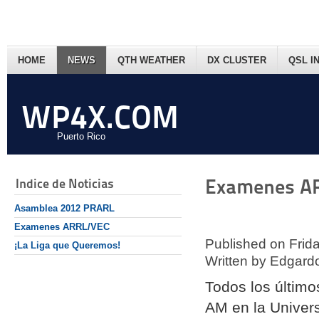
HOME
NEWS
QTH WEATHER
DX CLUSTER
QSL I
WP4X.COM
Puerto Rico
Examenes A
Indice de Noticias
Asamblea 2012 PRARL
Examenes ARRL/VEC
Published on Frid
¡La Liga que Queremos!
Written by Edgard
Todos los últim
AM en la Univer